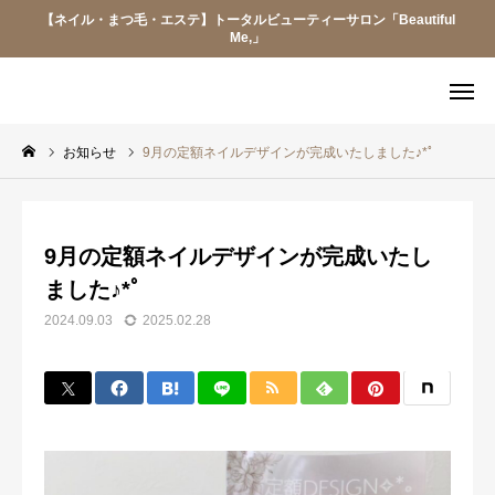
【ネイル・まつ毛・エステ】トータルビューティーサロン「Beautiful
Me,」
LINE予約
LINE会員証
お知らせ
9月の定額ネイルデザインが完成いたしました♪*ﾟ
メニュー
アクセス
9月の定額ネイルデザインが完成いたし
Q&A
求人情報
ました♪*ﾟ
当サロンについて
2024.09.03
2025.02.28
お知らせ
メニュー
スタッフ紹介