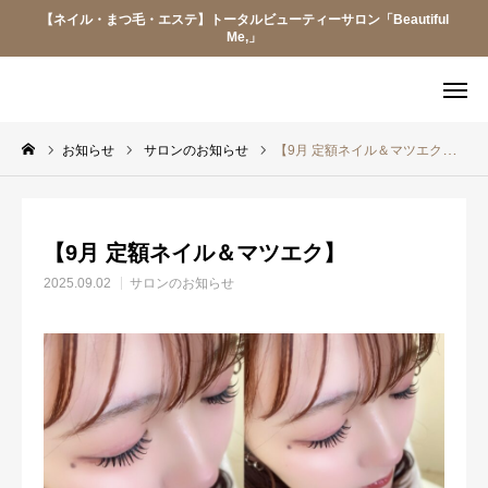
【ネイル・まつ毛・エステ】トータルビューティーサロン「Beautiful
Me,」
LINE予約
LINE会員証
お知らせ
サロンのお知らせ
【9月 定額ネイル＆マツエク】
メニュー
アクセス
【9月 定額ネイル＆マツエク】
Q&A
求人情報
2025.09.02
サロンのお知らせ
当サロンについて
お知らせ
メニュー
スタッフ紹介