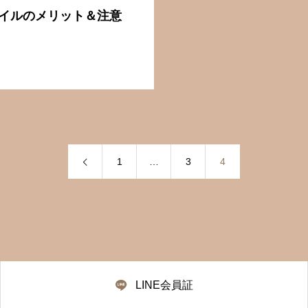
イルのメリット＆注意
1
…
3
4
LINE会員証