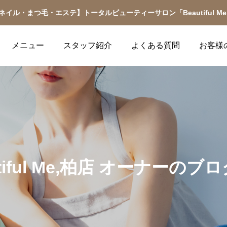
ネイル・まつ毛・エステ】トータルビューティーサロン「Beautiful Me
メニュー
スタッフ紹介
よくある質問
お客様
サロンのお知らせ
キャンペーン
マツエク関連コラム
ネイル関連コラム
utiful Me,柏店 オーナーのブ
メニュー
マツエ
【イマドキはコレ！】束
【これだけ読めばOK】
2025.11.02
2025.10.03
感まつげで「可愛い印
初めてのジェルネイルが
象」をアップデート
10倍楽しめる基礎知識
ケアショートコース、保湿
【11月 最新♡定額ネイル＆マ
【10月 最新🎵定額ネイル＆マ
種類豊富なマツエク・ア
2025.12.06
2025.11.29
ツエク】
ツエク】
ハンドケアコースの中から
ーの中からお選びくださ