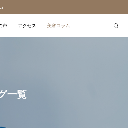
,」
の声
アクセス
美容コラム
LINE予約
LINE会員証
ネイル関連コラム
マツエク関連コラム
ログ一覧
クメニュー
ネ
【ショートネイル派に贈
【実はNG!?】知らない
メニュー
2025.09.02
る】短い爪だからこそ叶
ちにやってない？マツエ
う「上品ネイル」の楽し
クの持ちを悪くする行動
【9月 定額ネイル＆マツエ
イラッシュデザインをメニュ
ハンド、フット、リペ
み方
5つ
2025.11.23
2025.11.17
ク】
アクセス
い。
ルなど様々なメニュー