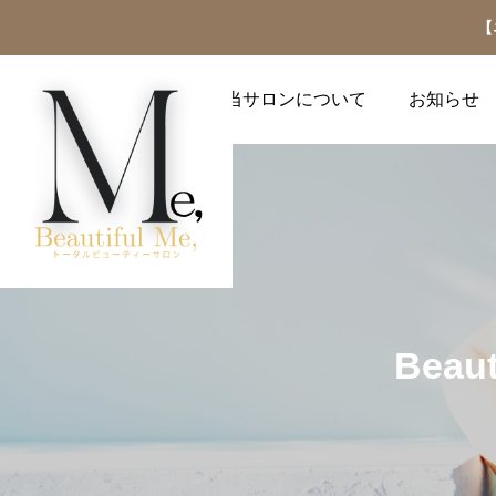
【
当サロンについて
お知らせ
ネイル関連コラム
ネイル関連コラム
Bea
ュー
ハンドケア
【指先に魔法を♡】冬を
【トレンド速報】今年流
2025.12.28
彩る「キラキラ×リボ
行るネイル、もう知って
ン」の大人可愛いネイル
る？
パラフィンパック、ハンド
【12月 定額ネイル & マツエ
ルケア、ブライダルネイ
特集
2025.12.21
2025.12.12
ク】
導入ケアコース、トータル
選びください。