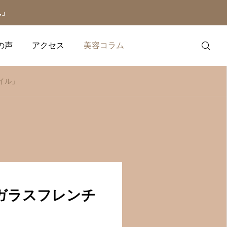
,」
の声
アクセス
美容コラム
イル」
LINE予約
LINE会員証
ネイル関連コラム
マツエク関連コラム
クメニュー
ネ
【ショートネイル派に贈
【実はNG!?】知らない
メニュー
2025.09.02
る】短い爪だからこそ叶
ちにやってない？マツエ
ガラスフレンチ
う「上品ネイル」の楽し
クの持ちを悪くする行動
【9月 定額ネイル＆マツエ
イラッシュデザインをメニュ
ハンド、フット、リペ
み方
5つ
2025.11.23
2025.11.17
ク】
アクセス
い。
ルなど様々なメニュー