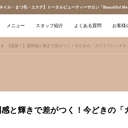
ネイル・まつ毛・エステ】トータルビューティーサロン「Beautiful Me
メニュー
スタッフ紹介
よくある質問
お客様
【最新！】透明感と輝きで差がつく！今どきの「ガラスフレンチネ
サロンのお知らせ
キャンペーン
マツエク関連コラム
ネイル関連コラム
メニュー
マツエ
【イマドキはコレ！】束
【これだけ読めばOK】
2025.11.02
2025.10.03
感まつげで「可愛い印
初めてのジェルネイルが
明感と輝きで差がつく！今どきの「
象」をアップデート
10倍楽しめる基礎知識
ケアショートコース、保湿
【11月 最新♡定額ネイル＆マ
【10月 最新🎵定額ネイル＆マ
種類豊富なマツエク・ア
2025.12.06
2025.11.29
ツエク】
ツエク】
ハンドケアコースの中から
ーの中からお選びくださ