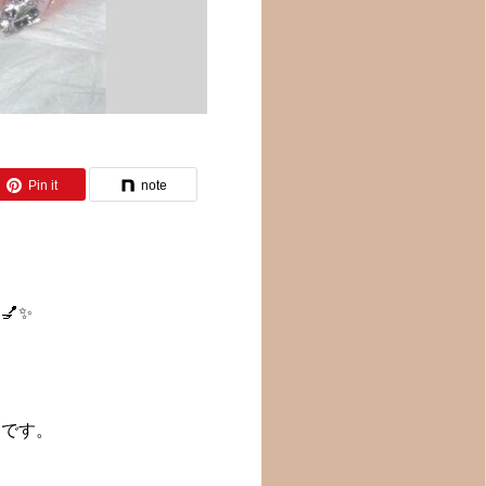
Pin it
note
✨
ンです。