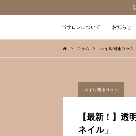
【
当サロンについて
お知らせ
コラム
ネイル関連コラム
ネイル関連コラム
ネイル関連コラム
ネイル関連コラム
ュー
ハンドケア
【指先に魔法を♡】冬を
【トレンド速報】今年流
2025.12.28
彩る「キラキラ×リボ
行るネイル、もう知って
【最新！】透
ン」の大人可愛いネイル
る？
パラフィンパック、ハンド
【12月 定額ネイル & マツエ
ルケア、ブライダルネイ
特集
2025.12.21
2025.12.12
ク】
ネイル」
導入ケアコース、トータル
選びください。